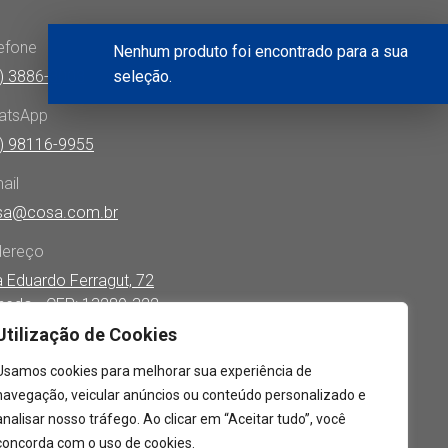
efone
Nenhum produto foi encontrado para a sua
) 3886-3003
seleção.
atsApp
) 98116-9955
ail
sa@cosa.com.br
dereço
 Eduardo Ferragut, 72
hedo - CEP: 13289-322
Utilização de Cookies
ontre-nos em:
acebook
YouTube
Linkedin
Instagram
Whatsapp
Usamos cookies para melhorar sua experiência de
age
page
page
page
page
navegação, veicular anúncios ou conteúdo personalizado e
pens
opens
opens
opens
opens
analisar nosso tráfego. Ao clicar em “Aceitar tudo”, você
n
in
in
in
in
concorda com o uso de cookies.