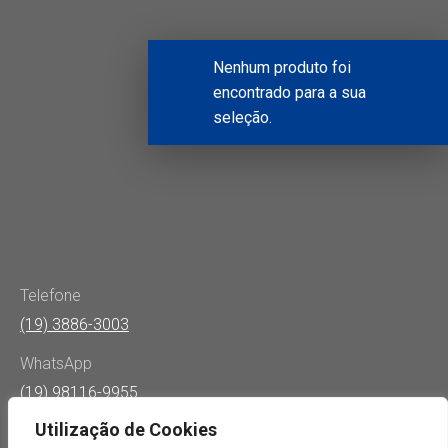
Nenhum produto foi
encontrado para a sua
seleção.
Telefone
(19) 3886-3003
WhatsApp
(19) 98116-9955
Utilização de Cookies
E-mail