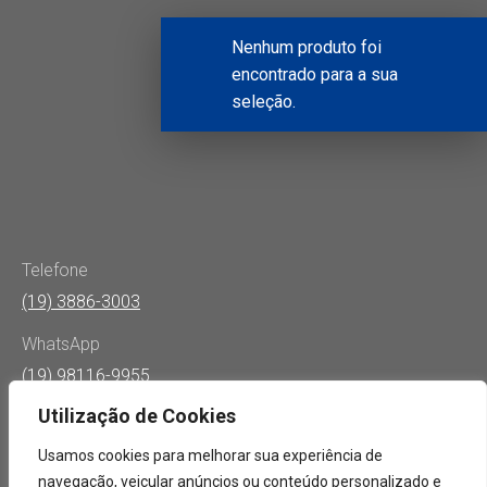
Nenhum produto foi
encontrado para a sua
seleção.
Telefone
(19) 3886-3003
WhatsApp
(19) 98116-9955
Utilização de Cookies
E-mail
cosa@cosa.com.br
Usamos cookies para melhorar sua experiência de
navegação, veicular anúncios ou conteúdo personalizado e