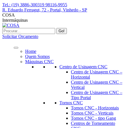
Pular
Tel.: (19) 3886-3003
19 98116-9955
para
R. Eduardo Ferragut, 72 - Portal, Vinhedo - SP
o
Facebook
Instagram
YouTube
Linkedin
Whatsapp
COSA
conteúdo
page
page
page
page
page
Intermáquinas
opens
opens
opens
opens
opens
in
in
in
in
in
Buscar
new
new
new
new
new
Solicitar Orçamento
window
window
window
window
window
Home
Quem Somos
Máquinas CNC
Centro de Usinagem CNC
Centro de Usinagem CNC –
Horizontal
Centro de Usinagem CNC –
Vertical
Centro de Usinagem CNC –
Tipo Portal
Tornos CNC
Tornos CNC - Horizontais
Tornos CNC - Verticais
Tornos CNC - tipo Gang
Centros de Torneamento