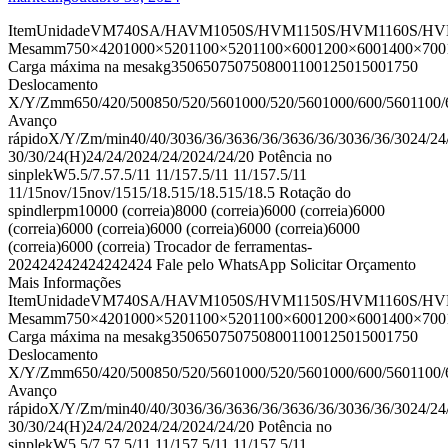
ItemUnidadeVM740SA/HAVM1050S/HVM1150S/HVM1160S/H
Mesamm750×4201000×5201100×5201100×6001200×6001400×700
Carga máxima na mesakg3506507507508001100125015001750
Deslocamento
X/Y/Zmm650/420/500850/520/5601000/520/5601000/600/5601100/6
Avanço
rápidoX/Y/Zm/min40/40/3036/36/3636/36/3636/36/3036/36/3024/24
30/30/24(H)24/24/2024/24/2024/24/20 Potência no
sinplekW5.5/7.57.5/11 11/157.5/11 11/157.5/11
11/15nov/15nov/1515/18.515/18.515/18.5 Rotação do
spindlerpm10000 (correia)8000 (correia)6000 (correia)6000
(correia)6000 (correia)6000 (correia)6000 (correia)6000
(correia)6000 (correia) Trocador de ferramentas-
202424242424242424 Fale pelo WhatsApp Solicitar Orçamento
Mais Informações
ItemUnidadeVM740SA/HAVM1050S/HVM1150S/HVM1160S/H
Mesamm750×4201000×5201100×5201100×6001200×6001400×700
Carga máxima na mesakg3506507507508001100125015001750
Deslocamento
X/Y/Zmm650/420/500850/520/5601000/520/5601000/600/5601100/6
Avanço
rápidoX/Y/Zm/min40/40/3036/36/3636/36/3636/36/3036/36/3024/24
30/30/24(H)24/24/2024/24/2024/24/20 Potência no
sinplekW5.5/7.57.5/11 11/157.5/11 11/157.5/11…