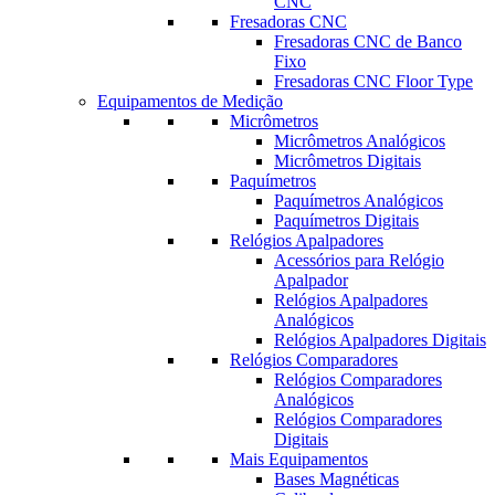
CNC
Fresadoras CNC
Fresadoras CNC de Banco
Fixo
Fresadoras CNC Floor Type
Equipamentos de Medição
Micrômetros
Micrômetros Analógicos
Micrômetros Digitais
Paquímetros
Paquímetros Analógicos
Paquímetros Digitais
Relógios Apalpadores
Acessórios para Relógio
Apalpador
Relógios Apalpadores
Analógicos
Relógios Apalpadores Digitais
Relógios Comparadores
Relógios Comparadores
Analógicos
Relógios Comparadores
Digitais
Mais Equipamentos
Bases Magnéticas