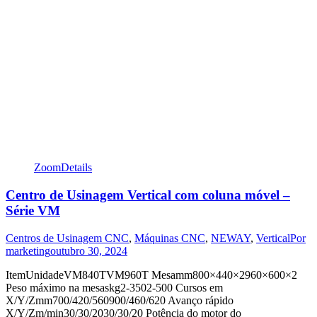
Zoom
Details
Centro de Usinagem Vertical com coluna móvel –
Série VM
Centros de Usinagem CNC
,
Máquinas CNC
,
NEWAY
,
Vertical
Por
marketing
outubro 30, 2024
ItemUnidadeVM840TVM960T Mesamm800×440×2960×600×2
Peso máximo na mesaskg2-3502-500 Cursos em
X/Y/Zmm700/420/560900/460/620 Avanço rápido
X/Y/Zm/min30/30/2030/30/20 Potência do motor do