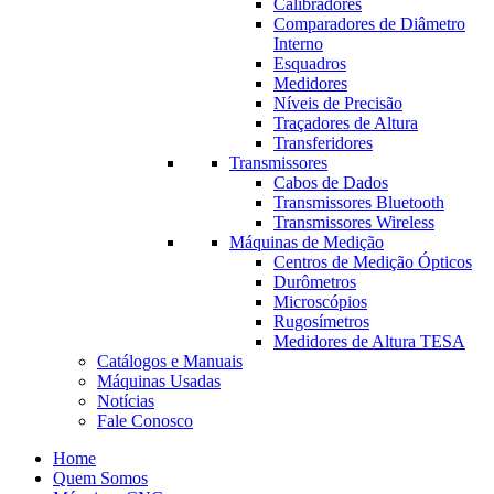
Calibradores
Comparadores de Diâmetro
Interno
Esquadros
Medidores
Níveis de Precisão
Traçadores de Altura
Transferidores
Transmissores
Cabos de Dados
Transmissores Bluetooth
Transmissores Wireless
Máquinas de Medição
Centros de Medição Ópticos
Durômetros
Microscópios
Rugosímetros
Medidores de Altura TESA
Catálogos e Manuais
Máquinas Usadas
Notícias
Fale Conosco
Home
Quem Somos