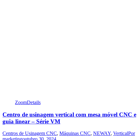
Zoom
Details
Centro de usinagem vertical com mesa móvel CNC e
guia linear – Série VM
Centros de Usinagem CNC
,
Máquinas CNC
,
NEWAY
,
Vertical
Por
marketing
outubro 30, 2024