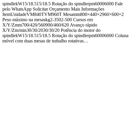
spindlekW15/18.515/18.5 Rotação do spindlerpm60006000 Fale
pelo WhatsApp Solicitar Orçamento Mais Informações
ItemUnidadeVM840TVM960T Mesamm800×440×2960×600×2
Peso máximo na mesaskg2-3502-500 Cursos em
X/Y/Zmm700/420/560900/460/620 Avanço rápido
X/Y/Zm/min30/30/2030/30/20 Potência do motor do
spindlekW15/18.515/18.5 Rotação do spindlerpm60006000 Coluna
móvel com duas mesas de trabalho rotativas…