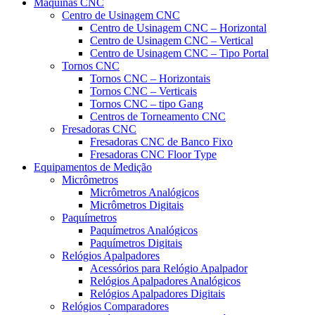
Máquinas CNC
Centro de Usinagem CNC
Centro de Usinagem CNC – Horizontal
Centro de Usinagem CNC – Vertical
Centro de Usinagem CNC – Tipo Portal
Tornos CNC
Tornos CNC – Horizontais
Tornos CNC – Verticais
Tornos CNC – tipo Gang
Centros de Torneamento CNC
Fresadoras CNC
Fresadoras CNC de Banco Fixo
Fresadoras CNC Floor Type
Equipamentos de Medição
Micrômetros
Micrômetros Analógicos
Micrômetros Digitais
Paquímetros
Paquímetros Analógicos
Paquímetros Digitais
Relógios Apalpadores
Acessórios para Relógio Apalpador
Relógios Apalpadores Analógicos
Relógios Apalpadores Digitais
Relógios Comparadores