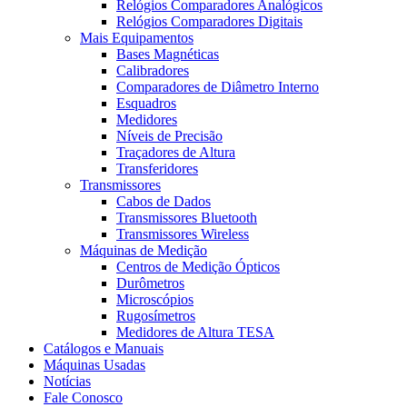
Relógios Comparadores Analógicos
Relógios Comparadores Digitais
Mais Equipamentos
Bases Magnéticas
Calibradores
Comparadores de Diâmetro Interno
Esquadros
Medidores
Níveis de Precisão
Traçadores de Altura
Transferidores
Transmissores
Cabos de Dados
Transmissores Bluetooth
Transmissores Wireless
Máquinas de Medição
Centros de Medição Ópticos
Durômetros
Microscópios
Rugosímetros
Medidores de Altura TESA
Catálogos e Manuais
Máquinas Usadas
Notícias
Fale Conosco