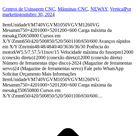
Centros de Usinagem CNC
,
Máquinas CNC
,
NEWAY
,
Vertical
Por
marketing
outubro 30, 2024
ItemUnidadeVM740VGVM1050VGVM1260VG
Mesamm750×4201000×5201200×600 Carga máxima da
mesakg350650800 Cursos em
X/Y/Zmm650/420/500850/520/5601100/650/600 Avanços rápidos
em X/Y/Zm/min48/48/4840/40/3636/36/30 Potência do
motorkW5.5/7.57.5/11nov/15 Velocidade máxima do fusorpm12000
(conexão direta)12000 (conexão direta)12000 (conexão direta)
Número de ferramentas (tipo disco)-2024 (Magazine de ferramentas
servo)24 (Magazine de ferramentas servo) Fale pelo WhatsApp
Solicitar Orçamento Mais Informações
ItemUnidadeVM740VGVM1050VGVM1260VG
Mesamm750×4201000×5201200×600 Carga máxima da
mesakg350650800 Cursos em
X/Y/Zmm650/420/500850/520/5601100/650/600…
t
T