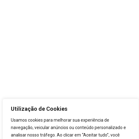
Feixe Único com Manivela –
Série 626
Asimeto
,
Equipamentos de Medição
,
Traçadores
de Altura
Por
marketing
novembro 12, 2024
FaixaPrecisãoCod. Nº. 0-300mm / 0-12″
±0.04mm626-12-0 0-450mm / 0-18″
±0.04mm626-18-0 0-600mm / 0-24″
±0.05mm626-24-0 Fale pelo WhatsApp
Solicitar Orçamento Mais Informações
FaixaPrecisãoCod. Nº. 0-300mm / 0-12″
±0.04mm626-12-0 0-450mm / 0-18″
±0.04mm626-18-0 0-600mm / 0-24″
Utilização de Cookies
±0.05mm626-24-0 Resolução: .0005″ /
0,01 mm Grande display LCD Design de
Usamos cookies para melhorar sua experiência de
volante para ajuste fino Conversão
navegação, veicular anúncios ou conteúdo personalizado e
métrica/polegada Riscador com ponta de
analisar nosso tráfego. Ao clicar em “Aceitar tudo”, você