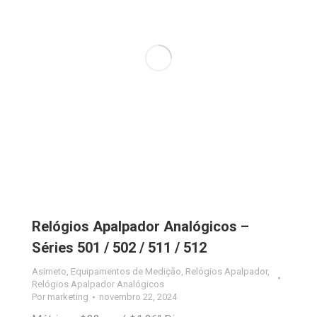
Relógios Apalpador Analógicos –
Séries 501 / 502 / 511 / 512
Asimeto
,
Equipamentos de Medição
,
Relógios Apalpador
,
Relógios Apalpador Analógicos
Por
marketing
novembro 22, 2024