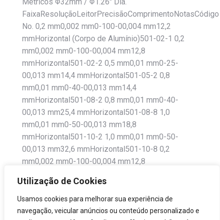
Métricos Φ32mm / Φ1.26″ Dia.
FaixaResoluçãoLeitorPrecisãoComprimentoNotasCódigo
No. 0,2 mm0,002 mm0-100-00,004 mm12,2
mmHorizontal (Corpo de Alumínio)501-02-1 0,2
mm0,002 mm0-100-00,004 mm12,8
mmHorizontal501-02-2 0,5 mm0,01 mm0-25-
00,013 mm14,4 mmHorizontal501-05-2 0,8
mm0,01 mm0-40-00,013 mm14,4
mmHorizontal501-08-2 0,8 mm0,01 mm0-40-
00,013 mm25,4 mmHorizontal501-08-8 1,0
mm0,01 mm0-50-00,013 mm18,8
mmHorizontal501-10-2 1,0 mm0,01 mm0-50-
00,013 mm32,6 mmHorizontal501-10-8 0,2
mm0,002 mm0-100-00,004 mm12,8
mmVertical501-02-4 0,5 mm0,01 mm0-25-00,013
Utilização de Cookies
mm14,4 mmVertical501-05-4…
Usamos cookies para melhorar sua experiência de
navegação, veicular anúncios ou conteúdo personalizado e