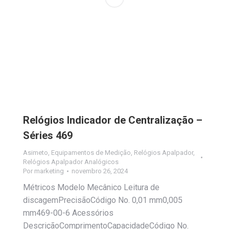
Relógios Indicador de Centralização –
Séries 469
Asimeto
,
Equipamentos de Medição
,
Relógios Apalpador
,
Relógios Apalpador Analógicos
Por
marketing
novembro 26, 2024
Métricos Modelo Mecânico Leitura de
discagemPrecisãoCódigo No. 0,01 mm0,005
mm469-00-6 Acessórios
DescriçãoComprimentoCapacidadeCódigo No.