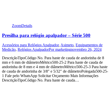
Zoom
Details
Presilha para relógio apalpador – Série 500
Acessórios para Relógios Apalpador
,
Asimeto
,
Equipamentos de
Medição
,
Relógios Apalpador
Por
marketing
novembro 26, 2024
DescriçãoTipoCódigo No. Para haste de cauda de andorinha de 8
mm e 6 mm de diâmetroMétrico500-25-2 Para haste de cauda de
andorinha de 8 mm e 4 mm de diâmetroMétrico500-25-3 Para haste
de cauda de andorinha de 3/8″ e 5/32″ de diâmetroPolegada500-25-
1 Fale pelo WhatsApp Solicitar Orçamento Mais Informações
DescriçãoTipoCódigo No. Para haste de cauda…