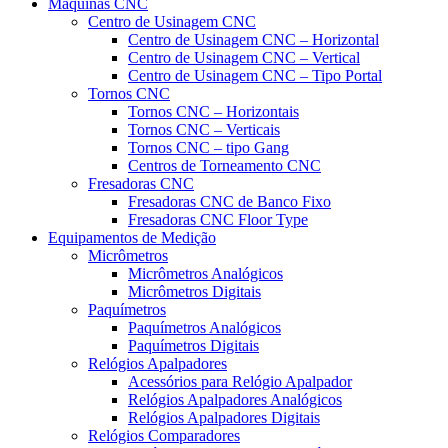
Máquinas CNC
Centro de Usinagem CNC
Centro de Usinagem CNC – Horizontal
Centro de Usinagem CNC – Vertical
Centro de Usinagem CNC – Tipo Portal
Tornos CNC
Tornos CNC – Horizontais
Tornos CNC – Verticais
Tornos CNC – tipo Gang
Centros de Torneamento CNC
Fresadoras CNC
Fresadoras CNC de Banco Fixo
Fresadoras CNC Floor Type
Equipamentos de Medição
Micrômetros
Micrômetros Analógicos
Micrômetros Digitais
Paquímetros
Paquímetros Analógicos
Paquímetros Digitais
Relógios Apalpadores
Acessórios para Relógio Apalpador
Relógios Apalpadores Analógicos
Relógios Apalpadores Digitais
Relógios Comparadores