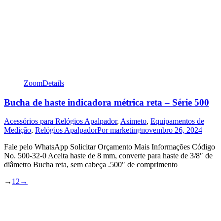
Zoom
Details
Bucha de haste indicadora métrica reta – Série 500
Acessórios para Relógios Apalpador
,
Asimeto
,
Equipamentos de
Medição
,
Relógios Apalpador
Por
marketing
novembro 26, 2024
Fale pelo WhatsApp Solicitar Orçamento Mais Informações Código
No. 500-32-0 Aceita haste de 8 mm, converte para haste de 3/8″ de
diâmetro Bucha reta, sem cabeça .500″ de comprimento
→
1
2
→
t
T