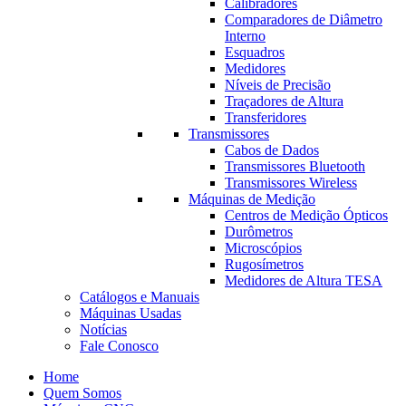
Calibradores
Comparadores de Diâmetro
Interno
Esquadros
Medidores
Níveis de Precisão
Traçadores de Altura
Transferidores
Transmissores
Cabos de Dados
Transmissores Bluetooth
Transmissores Wireless
Máquinas de Medição
Centros de Medição Ópticos
Durômetros
Microscópios
Rugosímetros
Medidores de Altura TESA
Catálogos e Manuais
Máquinas Usadas
Notícias
Fale Conosco
Home
Quem Somos