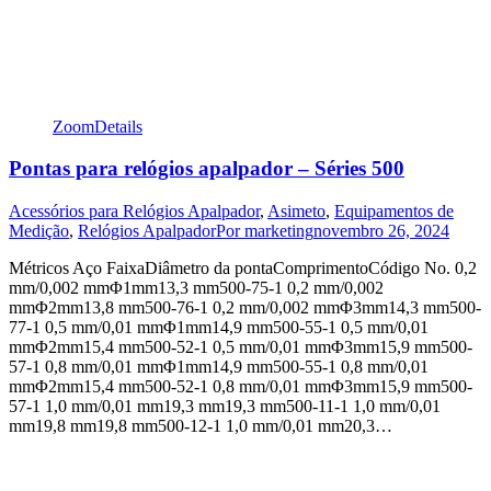
Zoom
Details
Pontas para relógios apalpador – Séries 500
Acessórios para Relógios Apalpador
,
Asimeto
,
Equipamentos de
Medição
,
Relógios Apalpador
Por
marketing
novembro 26, 2024
Métricos Aço FaixaDiâmetro da pontaComprimentoCódigo No. 0,2
mm/0,002 mmΦ1mm13,3 mm500-75-1 0,2 mm/0,002
mmΦ2mm13,8 mm500-76-1 0,2 mm/0,002 mmΦ3mm14,3 mm500-
77-1 0,5 mm/0,01 mmΦ1mm14,9 mm500-55-1 0,5 mm/0,01
mmΦ2mm15,4 mm500-52-1 0,5 mm/0,01 mmΦ3mm15,9 mm500-
57-1 0,8 mm/0,01 mmΦ1mm14,9 mm500-55-1 0,8 mm/0,01
mmΦ2mm15,4 mm500-52-1 0,8 mm/0,01 mmΦ3mm15,9 mm500-
57-1 1,0 mm/0,01 mm19,3 mm19,3 mm500-11-1 1,0 mm/0,01
mm19,8 mm19,8 mm500-12-1 1,0 mm/0,01 mm20,3…