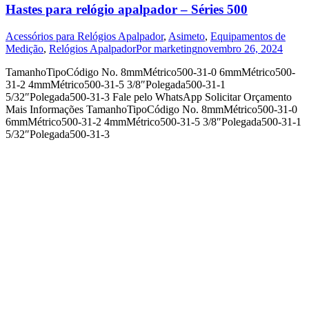
Hastes para relógio apalpador – Séries 500
Acessórios para Relógios Apalpador
,
Asimeto
,
Equipamentos de
Medição
,
Relógios Apalpador
Por
marketing
novembro 26, 2024
TamanhoTipoCódigo No. 8mmMétrico500-31-0 6mmMétrico500-
31-2 4mmMétrico500-31-5 3/8″Polegada500-31-1
5/32″Polegada500-31-3 Fale pelo WhatsApp Solicitar Orçamento
Mais Informações TamanhoTipoCódigo No. 8mmMétrico500-31-0
6mmMétrico500-31-2 4mmMétrico500-31-5 3/8″Polegada500-31-1
5/32″Polegada500-31-3