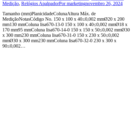
Medição
,
Relógios Apalpador
Por
marketing
novembro 26, 2024
Tamanho (mm)PlanicidadeColunaAltura Máx. de
MediçãoNotasCódigo No. 150 x 100 x 40≤0,002 mmØ20 x 200
mm130 mmColuna lisa670-13-0 150 x 100 x 40≤0,002 mmØ18 x
170 mm95 mmColuna lisa670-14-0 150 x 150 x 50≤0,002 mmØ30
x 300 mm230 mmColuna lisa670-31-0 150 x 230 x 50≤0,002
mmØ30 x 300 mm230 mmColuna lisa670-32-0 230 x 300 x
90≤0,002…