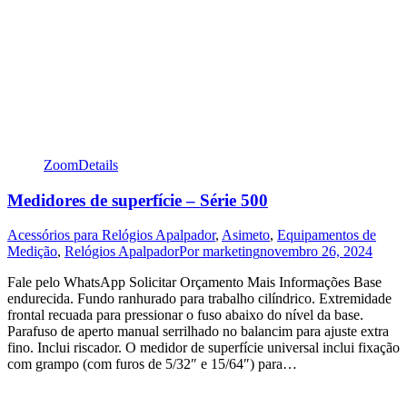
Zoom
Details
Medidores de superfície – Série 500
Acessórios para Relógios Apalpador
,
Asimeto
,
Equipamentos de
Medição
,
Relógios Apalpador
Por
marketing
novembro 26, 2024
Fale pelo WhatsApp Solicitar Orçamento Mais Informações Base
endurecida. Fundo ranhurado para trabalho cilíndrico. Extremidade
frontal recuada para pressionar o fuso abaixo do nível da base.
Parafuso de aperto manual serrilhado no balancim para ajuste extra
fino. Inclui riscador. O medidor de superfície universal inclui fixação
com grampo (com furos de 5/32″ e 15/64″) para…