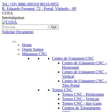
Pular
Tel.: (19) 3886-3003
19 98116-9955
para
R. Eduardo Ferragut, 72 - Portal, Vinhedo - SP
o
Facebook
Instagram
YouTube
Linkedin
Whatsapp
COSA
conteúdo
page
page
page
page
page
Intermáquinas
opens
opens
opens
opens
opens
in
in
in
in
in
Buscar
new
new
new
new
new
Solicitar Orçamento
window
window
window
window
window
Home
Quem Somos
Máquinas CNC
Centro de Usinagem CNC
Centro de Usinagem CNC –
Horizontal
Centro de Usinagem CNC –
Vertical
Centro de Usinagem CNC –
Tipo Portal
Tornos CNC
Tornos CNC - Horizontais
Tornos CNC - Verticais
Tornos CNC - tipo Gang
Centros de Torneamento