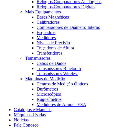
Relógios Comparadores Analógicos
Relógios Comparadores Digitais
Mais Equipamentos
Bases Magnéticas
Calibradores
Comparadores de Diâmetro Interno
Esquadros
Medidores
Níveis de Precisão
Traçadores de Altura
Transferidores
Transmissores
Cabos de Dados
Transmissores Bluetooth
Transmissores Wireless
Máquinas de Medição
Centros de Medição Ópticos
Durômetros
Microscópios
Rugosímetros
Medidores de Altura TESA
Catálogos e Manuais
Máquinas Usadas
Notícias
Fale Conosco