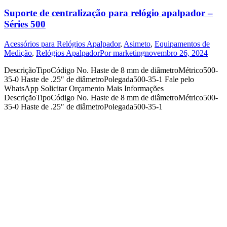
Suporte de centralização para relógio apalpador –
Séries 500
Acessórios para Relógios Apalpador
,
Asimeto
,
Equipamentos de
Medição
,
Relógios Apalpador
Por
marketing
novembro 26, 2024
DescriçãoTipoCódigo No. Haste de 8 mm de diâmetroMétrico500-
35-0 Haste de .25″ de diâmetroPolegada500-35-1 Fale pelo
WhatsApp Solicitar Orçamento Mais Informações
DescriçãoTipoCódigo No. Haste de 8 mm de diâmetroMétrico500-
35-0 Haste de .25″ de diâmetroPolegada500-35-1