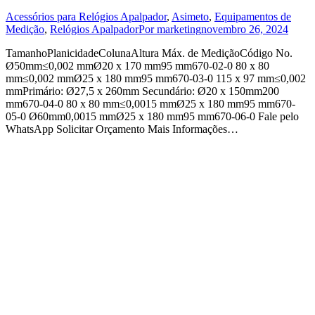
Acessórios para Relógios Apalpador
,
Asimeto
,
Equipamentos de
Medição
,
Relógios Apalpador
Por
marketing
novembro 26, 2024
TamanhoPlanicidadeColunaAltura Máx. de MediçãoCódigo No.
Ø50mm≤0,002 mmØ20 x 170 mm95 mm670-02-0 80 x 80
mm≤0,002 mmØ25 x 180 mm95 mm670-03-0 115 x 97 mm≤0,002
mmPrimário: Ø27,5 x 260mm Secundário: Ø20 x 150mm200
mm670-04-0 80 x 80 mm≤0,0015 mmØ25 x 180 mm95 mm670-
05-0 Ø60mm0,0015 mmØ25 x 180 mm95 mm670-06-0 Fale pelo
WhatsApp Solicitar Orçamento Mais Informações…