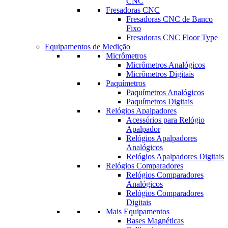
CNC
Fresadoras CNC
Fresadoras CNC de Banco
Fixo
Fresadoras CNC Floor Type
Equipamentos de Medição
Micrômetros
Micrômetros Analógicos
Micrômetros Digitais
Paquímetros
Paquímetros Analógicos
Paquímetros Digitais
Relógios Apalpadores
Acessórios para Relógio
Apalpador
Relógios Apalpadores
Analógicos
Relógios Apalpadores Digitais
Relógios Comparadores
Relógios Comparadores
Analógicos
Relógios Comparadores
Digitais
Mais Equipamentos
Bases Magnéticas