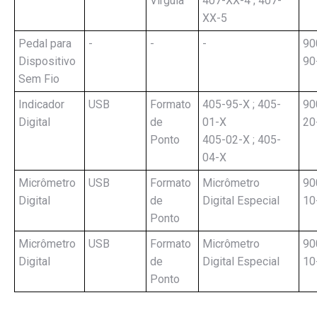
Vírgula
407-XX-4 ; 407-
XX-5
Pedal para
-
-
-
90
Dispositivo
90
Sem Fio
Indicador
USB
Formato
405-95-X ; 405-
90
Digital
de
01-X
20
Ponto
405-02-X ; 405-
04-X
Micrômetro
USB
Formato
Micrômetro
90
Digital
de
Digital Especial
10
Ponto
Micrômetro
USB
Formato
Micrômetro
90
Digital
de
Digital Especial
10
Ponto