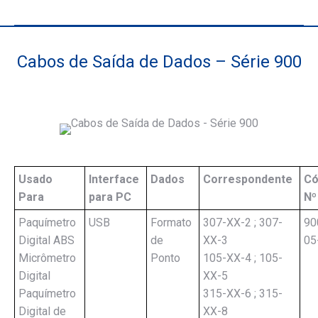
Cabos de Saída de Dados – Série 900
Você está aqui:
Usado
Interface
Dados
Correspondente
Có
Para
para PC
Nº
Paquímetro
USB
Formato
307-XX-2 ; 307-
90
Digital ABS
de
XX-3
05
Micrômetro
Ponto
105-XX-4 ; 105-
Digital
XX-5
Paquímetro
315-XX-6 ; 315-
Digital de
XX-8