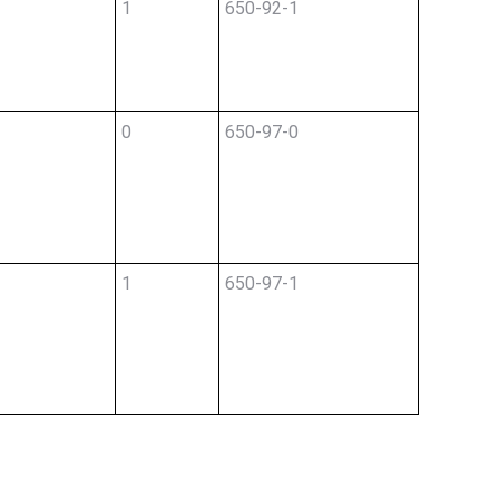
1
650-92-1
0
650-97-0
1
650-97-1