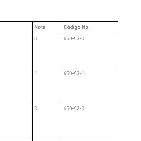
Nota
Código No.
0
650-93-0
1
650-93-1
0
650-92-0