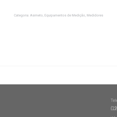
Categoria:
Asimeto
,
Equipamentos de Medição
,
Medidores
Tel
(19