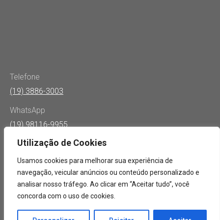
Telefone
(19) 3886-3003
WhatsApp
(19) 98116-9955
Utilização de Cookies
E-mail
cosa@cosa.com.br
Usamos cookies para melhorar sua experiência de
navegação, veicular anúncios ou conteúdo personalizado e
Endereço
analisar nosso tráfego. Ao clicar em “Aceitar tudo”, você
Rua Eduardo Ferragut, 72 Vinhedo - CEP: 13289-322
concorda com o uso de cookies.
Encontre-nos em:
Facebook
YouTube
Linkedin
Instagram
Whatsapp