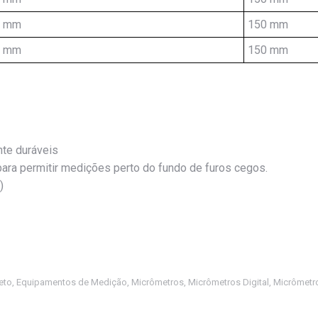
7 mm
150 mm
7 mm
150 mm
nte duráveis
ara permitir medições perto do fundo de furos cegos.
)
eto
,
Equipamentos de Medição
,
Micrômetros
,
Micrômetros Digital
,
Micrômetro