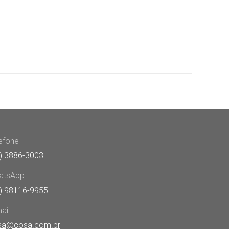
efone
) 3886-3003
atsApp
) 98116-9955
ail
sa@cosa.com.br