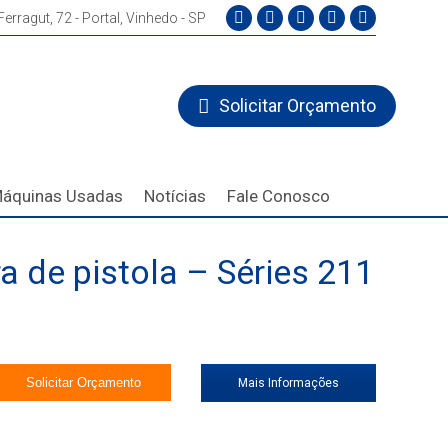
erragut, 72 - Portal, Vinhedo - SP
Facebook
Instagram
YouTube
Linkedin
Whatsapp
page
page
page
page
page
opens
opens
opens
opens
opens
Solicitar Orçamento
in
in
in
in
in
new
new
new
new
new
window
window
window
window
window
áquinas Usadas
Notícias
Fale Conosco
 de pistola – Séries 211
Solicitar Orçamento
Mais Informações