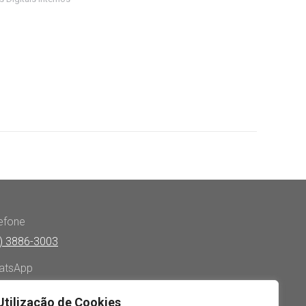
efone
) 3886-3003
atsApp
) 98116-9955
Utilização de Cookies