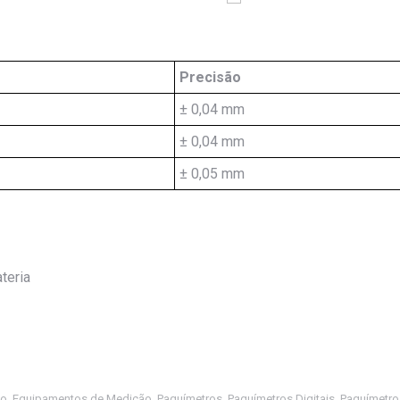
Precisão
± 0,04 mm
± 0,04 mm
± 0,05 mm
teria
to
,
Equipamentos de Medição
,
Paquímetros
,
Paquímetros Digitais
,
Paquímetros