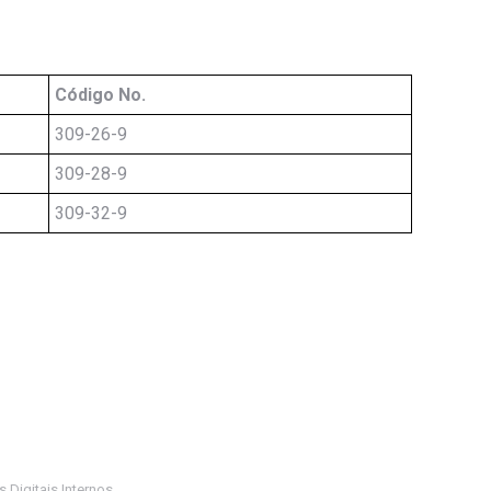
Código No.
309-26-9
309-28-9
309-32-9
 Digitais Internos